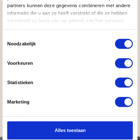
partners kunnen deze gegevens combineren met andere
informatie die u aan ze heeft verstrekt of die ze hebben
verzameld op basis van uw gebruik van hun services.
Wat we maken
Toestemmingsselectie
Noodzakelijk
Het eindresultaat laat zien wat ons proces
kan. Merken die rekenden op maanden werk,
Voorkeuren
stonden binnen anderhalve week live met
maatwerk dat blijft hangen en perfect
Statistieken
aansluit bij hun verhaal.
Marketing
Bekijk alle cases
Alles toestaan