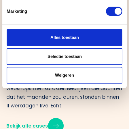
Marketing
Andere cases
Alles toestaan
We bouwen websites die merken
Selectie toestaan
vooruithelpen. Sterk design, hoge kwaliteit en
altijd maatwerk dat past bij jouw verhaal.
Weigeren
Geen generieke templates. Websites en
webshops met karakter. Bedrijven die dachten
dat het maanden zou duren, stonden binnen
11 werkdagen live. Echt.
Bekijk alle cases