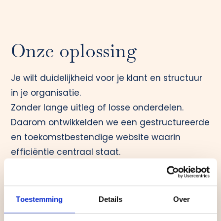
Onze oplossing
Je wilt duidelijkheid voor je klant en structuur
in je organisatie.
Zonder lange uitleg of losse onderdelen.
Daarom ontwikkelden we een gestructureerde
en toekomstbestendige website waarin
efficiëntie centraal staat.
Wat we opleverden:
Een heldere presentatie van
Toestemming
Details
Over
verzekeringspakketten en