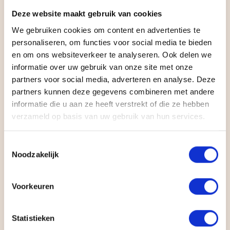
maatwerkoplossingen
Deze website maakt gebruik van cookies
Een overzichtelijke schade-meldflow in
We gebruiken cookies om content en advertenties te
drie stappen
personaliseren, om functies voor social media te bieden
en om ons websiteverkeer te analyseren. Ook delen we
Een kennisbank voor praktische
informatie over uw gebruik van onze site met onze
ondersteuning
partners voor social media, adverteren en analyse. Deze
Een volwaardige werken-bij omgeving
partners kunnen deze gegevens combineren met andere
informatie die u aan ze heeft verstrekt of die ze hebben
Een professionele positionering als
verzameld op basis van uw gebruik van hun services.
onafhankelijke specialist
Volledig responsive en eenvoudig
Toestemmingsselectie
Noodzakelijk
beheerbaar
Het resultaat is een digitaal fundament dat
Voorkeuren
ontzorging niet alleen belooft, maar ook
ondersteunt in de praktijk.
Statistieken