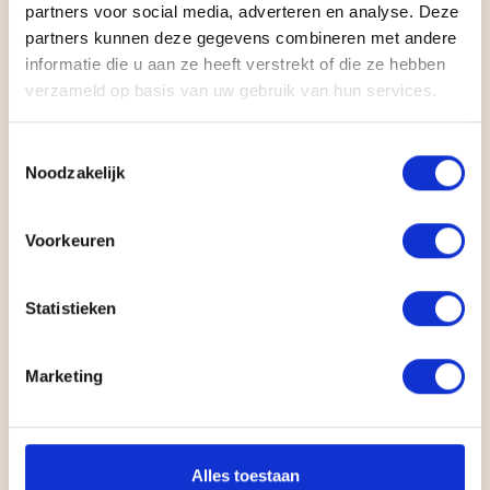
partners voor social media, adverteren en analyse. Deze
Het resultaat is een professioneel platform
partners kunnen deze gegevens combineren met andere
informatie die u aan ze heeft verstrekt of die ze hebben
dat vakmanschap uitstraalt én actief
verzameld op basis van uw gebruik van hun services.
bijdraagt aan groei. Vertrouwen staat
centraal. Conversie volgt vanzelf.
Toestemmingsselectie
Noodzakelijk
Voorkeuren
Statistieken
Andere cases
Marketing
We bouwen websites die merken
vooruithelpen. Sterk design, hoge kwaliteit en
altijd maatwerk dat past bij jouw verhaal.
Alles toestaan
Geen generieke templates. Websites en